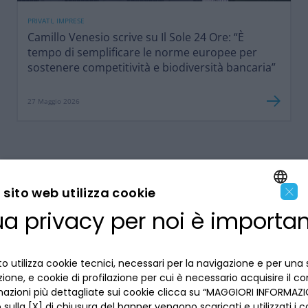
PRIVATI, IMPRESE
Camillo Venesio scrive su Il Sole 24 Ore: “È
tempo di semplificare le norme europee per
sostenere competitività e biodiversità bancaria”
27 Maggio 2026
×
sito web utilizza cookie
ua privacy per noi è importa
ENGLISH
LA BANCA
ITALIAN
o utilizza cookie tecnici, necessari per la navigazione e per una 
INFORMAZIONI PER IL CLIENTE
izione, e cookie di profilazione per cui è necessario acquisire il c
mazioni più dettagliate sui cookie clicca su “MAGGIORI INFORMAZIO
sulla [X] di chiusura del banner vengono scaricati e utilizzati i c