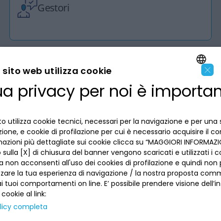
Gestori
×
sito web utilizza cookie
ua privacy per noi è importa
ENGLISH
LA BANCA
ITALIAN
INFORMAZIONI PER IL CLIENTE
o utilizza cookie tecnici, necessari per la navigazione e per una 
izione, e cookie di profilazione per cui è necessario acquisire il c
mazioni più dettagliate sui cookie clicca su “MAGGIORI INFORMAZIO
ACCESSIBILITÀ E APP
sulla [X] di chiusura del banner vengono scaricati e utilizzati i c
Privacy
Dove siamo
a non acconsenti all'uso dei cookies di profilazione e quindi no
La tua scelta sui cookies
Lavora con noi
zzare la tua esperienza di navigazione / la nostra proposta comm
SEGUICI SUI SOCIAL
Informativa al pubblico
 tuoi comportamenti on line. E’ possibile prendere visione dell’i
Reclami
 cookie al link:
Sepa
Numeri utili
licy completa
Sicurezza