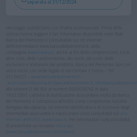
separata al 31/12/2024
Messaggio pubblicitario con finalità promozionale. Prima della
sottoscrizione leggere il Set Informativo disponibile nelle filiali
Banca del Piemonte e consultabile sui siti internet
dell’intermediario www.bancadelpiemonte.it, della
compagnia
www.italiana.it
, anche ai fini della comprensione, tra le
altre cose, delle caratteristiche, dei rischi, dei costi, delle
esclusioni e limitazioni del prodotto. Banca del Piemonte SpA con
unico socio, con sede legale in Via Cernaia 7 Torino – Tel.
011.56521 –
www.bancadelpiemonte.it
–
assicurazioni@postacert.bancadelpiemonte.it
,
info@bancadelpiemont
alla sezione D del RUI al numero D000058742 in data
19.02.2007. L’attività di distribuzione assicurativa svolta da Banca
del Piemonte è sottoposta all’IVASS come competente Autorità
delegata alla vigilanza. Gli estremi identificativi e di iscrizione degli
intermediari assicurativi e riassicurativi sono consultabili sul
sito
internet dell’IVASS
(
www.ivass.it
). Per informazioni sulla possibilità
di presentare un reclamo
clicca qui
.
(
www.bancadelpiemonte.it/reclami/
).