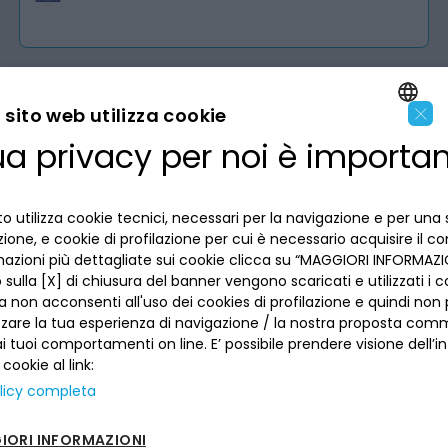
×
sito web utilizza cookie
ua privacy per noi è importa
LA BANCA
ENGLISH
ITALIAN
INFORMAZIONI PER IL CLIENTE
o utilizza cookie tecnici, necessari per la navigazione e per una 
izione, e cookie di profilazione per cui è necessario acquisire il c
mazioni più dettagliate sui cookie clicca su “MAGGIORI INFORMAZIO
ACCESSIBILITÀ E APP
Privacy
sulla [X] di chiusura del banner vengono scaricati e utilizzati i c
Dove siamo
a non acconsenti all'uso dei cookies di profilazione e quindi no
La tua scelta sui cookies
zzare la tua esperienza di navigazione / la nostra proposta comm
Lavora con noi
SEGUICI SUI SOCIAL
Informativa al pubblico
 tuoi comportamenti on line. E’ possibile prendere visione dell’i
Reclami
Sepa
 cookie al link:
Numeri utili
licy completa
Sicurezza
Trasferimento dei servizi di pagamento
ORI INFORMAZIONI