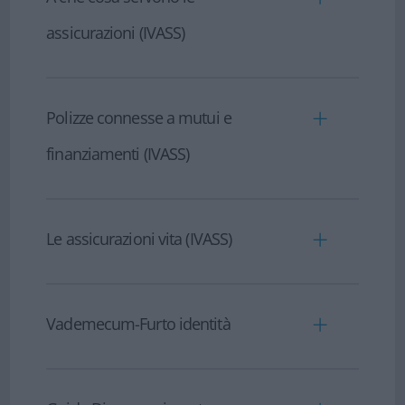
assicurazioni (IVASS)
-
A che cosa servono le assicurazioni
(IVASS)
Polizze connesse a mutui e
finanziamenti (IVASS)
-
Polizze connesse a mutui e
finanziamenti (IVASS)
Le assicurazioni vita (IVASS)
-
Le assicurazioni vita (IVASS)
Vademecum-Furto identità
-
Vademecum-Furto identità