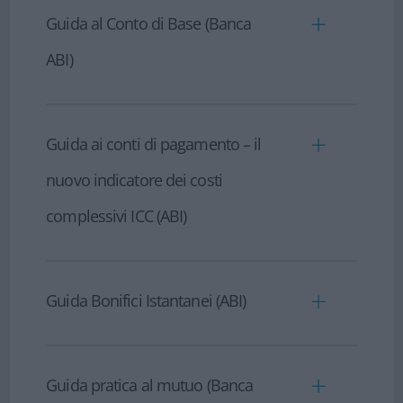
conto corrente - parte 9
- Il conto
- Modulo di estinzione
Guida al Conto di Base (Banca
corrente - parte 10
ABI)
-
Guida al Conto di Base (ABI)
Audioguida
- Guida al Conto di Base
Guida ai conti di pagamento – il
nuovo indicatore dei costi
complessivi ICC (ABI)
Guida ai conti di pagamento – il nuovo
indicatore dei costi complessivi ICC (ABI)
Guida Bonifici Istantanei (ABI)
-
Guida Bonifici Istantanei
Guida pratica al mutuo (Banca