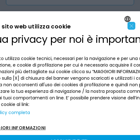
×
sito web utilizza cookie
ua privacy per noi è importa
LA BANCA
ENGLISH
ITALIAN
INFORMAZIONI PER IL CLIENTE
o utilizza cookie tecnici, necessari per la navigazione e per una 
izione, e cookie di profilazione per cui è necessario acquisire il c
mazioni più dettagliate sui cookie clicca su “MAGGIORI INFORMAZIO
ACCESSIBILITÀ E APP
Privacy
sulla [X] di chiusura del banner vengono scaricati e utilizzati i c
Dove siamo
a non acconsenti all'uso dei cookies di profilazione e quindi no
La tua scelta sui cookies
Lavora con noi
zzare la tua esperienza di navigazione / la nostra proposta comm
SEGUICI SUI SOCIAL
Informativa al pubblico
 tuoi comportamenti on line. E’ possibile prendere visione dell’i
Reclami
Sepa
 cookie al link:
Numeri utili
licy completa
Sicurezza
Trasferimento dei servizi di pagamento
ORI INFORMAZIONI
Depositi dormienti
Banca del Piemonte | P. Iva 00821100013 –
Sitemap
–
sito creato da
etinet.It