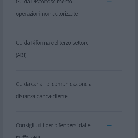
Guida Disconoscimento
operazioni non autorizzate
-
Guida Disconoscimento operazioni non
autorizzate
Guida Riforma del terzo settore
(ABI)
- Guida Riforma del Terzo Settore (ABI)
Guida canali di comunicazione a
distanza banca-cliente
- I canali di comunicazione a distanza
banca-cliente
Consigli utili per difendersi dalle
truffe (ABI)