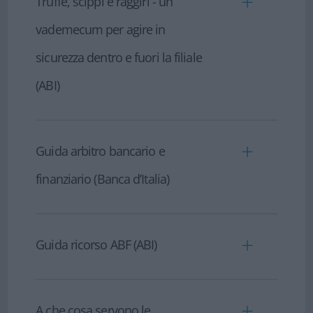
Truffe, scippi e raggiri - un
effettui un pagamento in Europa – Audio
guida (Unione Europea)
vademecum per agire in
sicurezza dentro e fuori la filiale
(ABI)
- Truffe, scippi e raggiri - un vademecum
per agire in sicurezza dentro e fuori la
filiale
Guida arbitro bancario e
finanziario (Banca d’Italia)
-
Guida arbitro bancario e finanziario
(Banca d’Italia)
Guida ricorso ABF (ABI)
- Guida ricorso ABF (ABI)
A che cosa servono le