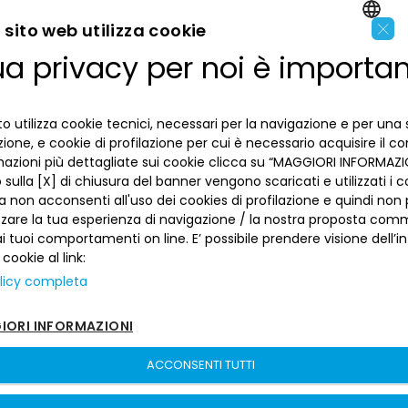
-
Esercenti Numia
×
sito web utilizza cookie
ua privacy per noi è importa
LA BANCA
ENGLISH
-
Sconto di Portafoglio
ITALIAN
-
Servizio Incassi
INFORMAZIONI PER IL CLIENTE
o utilizza cookie tecnici, necessari per la navigazione e per una 
izione, e cookie di profilazione per cui è necessario acquisire il c
-
Documento informativo Viacard
mazioni più dettagliate sui cookie clicca su “MAGGIORI INFORMAZIO
ACCESSIBILITÀ E APP
Privacy
sulla [X] di chiusura del banner vengono scaricati e utilizzati i c
Dove siamo
-
Servizio di reporting su rete swift
a non acconsenti all'uso dei cookies di profilazione e quindi no
La tua scelta sui cookies
Lavora con noi
zzare la tua esperienza di navigazione / la nostra proposta comm
SEGUICI SUI SOCIAL
Informativa al pubblico
 tuoi comportamenti on line. E’ possibile prendere visione dell’i
Reclami
Sepa
 cookie al link:
Numeri utili
licy completa
Sicurezza
Trasferimento dei servizi di pagamento
ORI INFORMAZIONI
Depositi dormienti
Banca del Piemonte | P. Iva 00821100013 –
Sitemap
–
sito creato da
Depositi al portatore
etinet.It
ACCONSENTI TUTTI
Arbitro per le Controversie Finanziarie