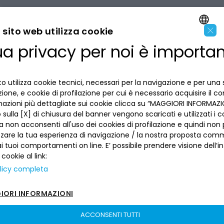
×
sito web utilizza cookie
ua privacy per noi è importa
ENGLISH
LA BANCA
ITALIAN
o utilizza cookie tecnici, necessari per la navigazione e per una 
INFORMAZIONI PER IL CLIENTE
izione, e cookie di profilazione per cui è necessario acquisire il c
mazioni più dettagliate sui cookie clicca su “MAGGIORI INFORMAZIO
ACCESSIBILITÀ E APP
sulla [X] di chiusura del banner vengono scaricati e utilizzati i c
Privacy
a non acconsenti all'uso dei cookies di profilazione e quindi no
Dove siamo
La tua scelta sui cookies
zzare la tua esperienza di navigazione / la nostra proposta comm
Lavora con noi
SEGUICI SUI SOCIAL
Informativa al pubblico
 tuoi comportamenti on line. E’ possibile prendere visione dell’i
Reclami
 cookie al link:
Sepa
Numeri utili
licy completa
Sicurezza
Trasferimento dei servizi di pagamento
ORI INFORMAZIONI
Depositi dormienti
Depositi al portatore
ACCONSENTI TUTTI