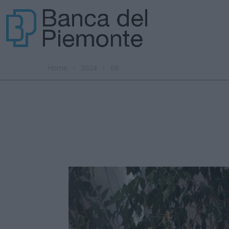
Home
›
2024
›
08