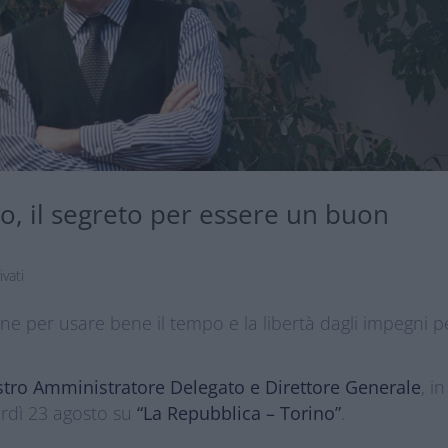
o, il segreto per essere un buon
ivati
one per usare bene il tempo e la libertà dagli impegni p
ostro Amministratore Delegato e Direttore Generale
, in
nerdì 23 agosto su
“La Repubblica – Torino”
.