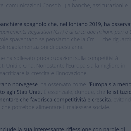
ate, comunicazioni Consob…) a banche, assicurazioni e
banchiere spagnolo che, nel lontano 2019, ha osserva
quirements Regulation (Crr) è di circa due milioni, pari a 
parole spaventano se pensiamo che la Crr — che riguard
i regolamentazioni di questi anni.
ne ha sollevato preoccupazioni sulla competitività
ti Uniti e Cina. Nonostante l’Europa sia la migliore in
acrificare la crescita e l’innovazione.
vrano norvegese
, ha osservato come
l’Europa sia men
 agli Stati Uniti.
È essenziale, dunque, che
le istituzi
entare che favorisca competitività e crescita
, evitan
che potrebbe alimentare il malessere sociale.
clude la sua interessante riflessione con parole di