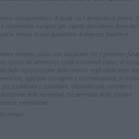
i piena consapevolezza di quale sia il ginepraio di norme, d
ività economiche europee; per capirlo dovrebbero forse invi
ualche tempo, la vita quotidiana di imprese, banche e
mente europeo posso solo auspicare che il prossimo futur
gari ispirati da altrettanto lucidi economisti capaci di stacc
do dalla comparazione della crescita negli ultimi venti ann
mericana, agiscano con vigore e determinazione, in mod
 più equilibrata e sostenibile, attuando una concreta e
alizzazione delle normative che permetta di far tornare
escita e innovazione.
olto tempo.