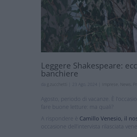
Leggere Shakespeare: ecc
banchiere
da
g.zucchetti
|
23 Ago, 2024
|
Imprese
,
News
,
Pr
Agosto, periodo di vacanze. È l’occasi
fare buone letture: ma quali?
A rispondere è
Camillo Venesio, il n
occasione dell’intervista rilasciata ve