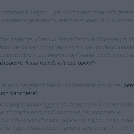
inistratore Delegato –
per noi che lavoriamo nella finanza
e turbolenze geopolitiche, non è stato quasi mai di assolu
tive, aggiunge:
«Sono un appassionato di Shakespeare, c
 libro che ha segnato la mia estate e che da allora contin
o, questo libro è una biografia del Grande Bardo scritta da
akespeare. Il suo mondo e la sua opera”
».
 di uno dei grandi maestri dell’umanità: ma allora,
per
buon banchiere?
vita professionale leggere Shakespeare mi è servito molto
e le dinamiche relazionali del potere, per conoscere le
a crudeltà sia nell’amore, sofferenza e gioia, carità, avidi
er me leggere Shakespeare significa stare come chi, sedut