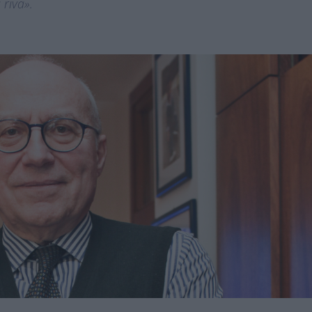
 riva»
.