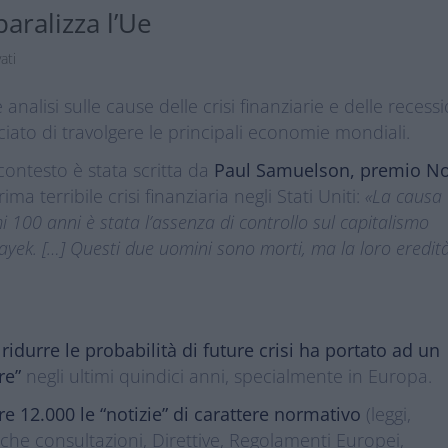
aralizza l’Ue
vati
e analisi sulle cause delle crisi finanziarie e delle recess
ciato di travolgere le principali economie mondiali.
contesto è stata scritta da
Paul Samuelson, premio N
rima terribile crisi finanziaria negli Stati Uniti:
«La causa
imi 100 anni è stata l’assenza di controllo sul capitalismo
-Hayek. […] Questi due uomini sono morti, ma la loro eredit
di ridurre le probabilità di future crisi ha portato ad un
re”
negli ultimi quindici anni, specialmente in Europa.
tre 12.000 le “notizie” di carattere normativo
(leggi,
liche consultazioni, Direttive, Regolamenti Europei,