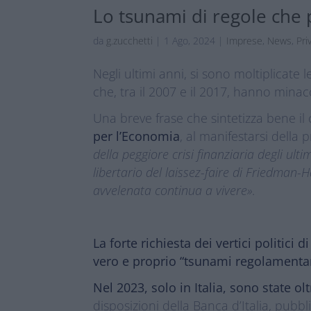
Lo tsunami di regole che p
da
g.zucchetti
|
1 Ago, 2024
|
Imprese
,
News
,
Pri
Negli ultimi anni, si sono moltiplicate l
che, tra il 2007 e il 2017, hanno minac
Una breve frase che sintetizza bene il 
per l’Economia
, al manifestarsi della p
della peggiore crisi finanziaria degli ult
libertario del laissez-faire di Friedman
avvelenata continua a vivere»
.
La forte richiesta dei vertici politici 
vero e proprio “tsunami regolamenta
Nel 2023, solo in Italia, sono state ol
disposizioni della Banca d’Italia, pubb