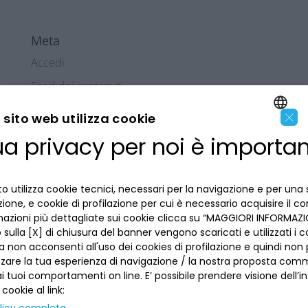
Meta
Accedi
Feed dei contenuti
Feed dei commenti
×
sito web utilizza cookie
WordPress.org
ua privacy per noi è importa
ENGLISH
ITALIAN
o utilizza cookie tecnici, necessari per la navigazione e per una 
izione, e cookie di profilazione per cui è necessario acquisire il c
mazioni più dettagliate sui cookie clicca su “MAGGIORI INFORMAZIO
sulla [X] di chiusura del banner vengono scaricati e utilizzati i c
LA BANCA
a non acconsenti all'uso dei cookies di profilazione e quindi no
zzare la tua esperienza di navigazione / la nostra proposta comm
 tuoi comportamenti on line. E’ possibile prendere visione dell’i
INFORMAZIONI PER IL CLIENTE
 cookie al link: