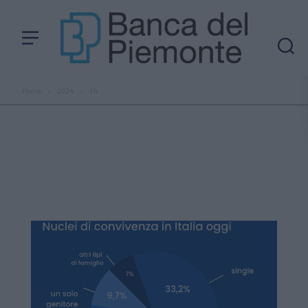
Home
›
2024
›
10