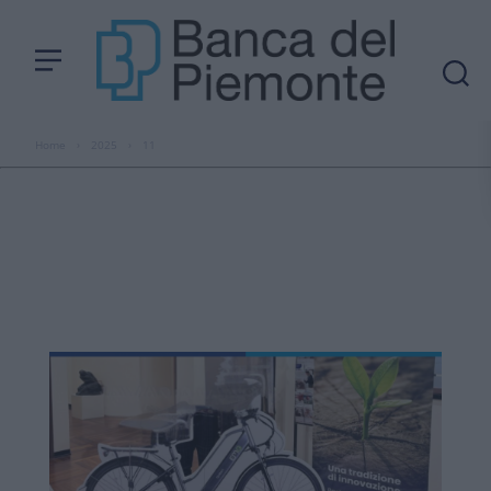
Home
›
2025
›
11