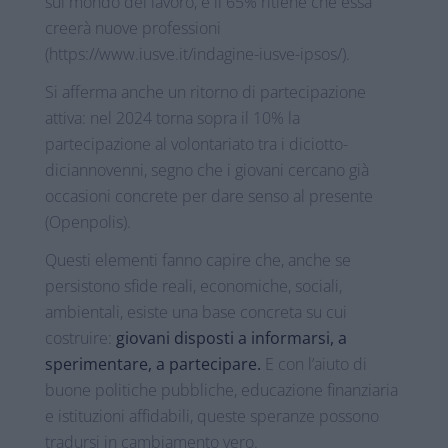
sul mondo del lavoro, e il 65% ritiene che essa
creerà nuove professioni
(https://www.iusve.it/indagine-iusve-ipsos/).
Si afferma anche un ritorno di partecipazione
attiva: nel 2024 torna sopra il 10% la
partecipazione al volontariato tra i diciotto-
diciannovenni, segno che i giovani cercano già
occasioni concrete per dare senso al presente
(Openpolis).
Questi elementi fanno capire che, anche se
persistono sfide reali, economiche, sociali,
ambientali, esiste una base concreta su cui
costruire:
giovani disposti a informarsi, a
sperimentare, a partecipare.
E con l’aiuto di
buone politiche pubbliche, educazione finanziaria
e istituzioni affidabili, queste speranze possono
tradursi in cambiamento vero.