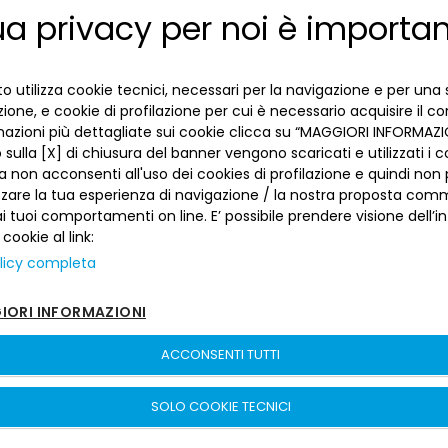
ua privacy per noi è importa
ENGLISH
dei mercati tradizionali. Inoltre, la presenza di
fondi concentrati in pochi settori, come tecnologia
ITALIAN
o energie rinnovabili, può aumentare l’esposizione
o utilizza cookie tecnici, necessari per la navigazione e per una 
specifica. Va anche considerato il rischio di
izione, e cookie di profilazione per cui è necessario acquisire il c
greenwashing,
cioè l’uso improprio del termine
mazioni più dettagliate sui cookie clicca su “MAGGIORI INFORMAZIO
sulla [X] di chiusura del banner vengono scaricati e utilizzati i c
”sostenibile” per fini di marketing. Tali aziende
a non acconsenti all'uso dei cookies di profilazione e quindi no
rischiano danni reputazionali, perdita di fiducia da
zzare la tua esperienza di navigazione / la nostra proposta comm
parte di clienti e investitori e possibili sanzioni
 tuoi comportamenti on line. E’ possibile prendere visione dell’i
normative. Nel lungo periodo, questo
 cookie al link:
comportamento compromette anche la loro
licy completa
credibilità sul mercato.
ORI INFORMAZIONI
“Scegliere investimenti sostenibili consente di
allineare le scelte finanziarie con i propri valori
ACCONSENTI TUTTI
etici e sociali.”
SOLO COOKIE TECNICI
Conclusioni
Investire in modo sostenibile non è solo una scelta