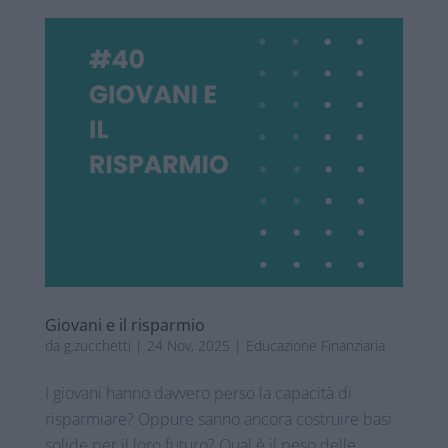
Giovani e il risparmio
da
g.zucchetti
|
24 Nov, 2025
|
Educazione Finanziaria
I giovani hanno davvero perso la capacità di
risparmiare? Oppure sanno ancora costruire basi
solide per il loro futuro? Qual è il peso delle