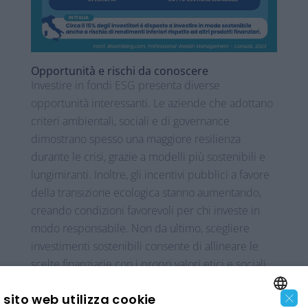
Opportunità e rischi da conoscere
Investire in fondi ESG presenta diverse
opportunità interessanti. Le aziende che adottano
criteri ambientali, sociali e di governance
dimostrano spesso una maggiore resilienza
durante le crisi, grazie a modelli più sostenibili e
lungimiranti. Inoltre, gli incentivi pubblici a favore
della transizione ecologica stanno aumentando,
creando condizioni favorevoli per chi investe in
modo responsabile. Non da ultimo, scegliere
investimenti sostenibili consente di allineare le
scelte finanziarie con i propri valori etici e sociali.
Tuttavia, esistono anche dei rischi. I rendimenti nel
×
sito web utilizza cookie
breve periodo non sono sempre superiori a quelli