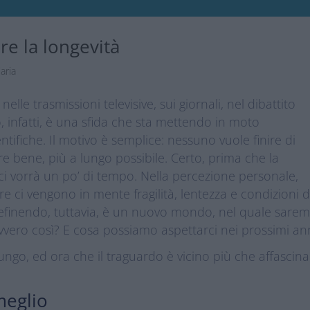
re la longevità
aria
lle trasmissioni televisive, sui giornali, nel dibattito
o, infatti, è una sfida che sta mettendo in moto
tifiche. Il motivo è semplice: nessuno vuole finire di
re bene, più a lungo possibile. Certo, prima che la
ci vorrà un po’ di tempo. Nella percezione personale,
e ci vengono in mente fragilità, lentezza e condizioni d
edefinendo, tuttavia, è un nuovo mondo, nel quale sare
vvero così? E cosa possiamo aspettarci nei prossimi an
ngo, ed ora che il traguardo è vicino più che affascina
meglio