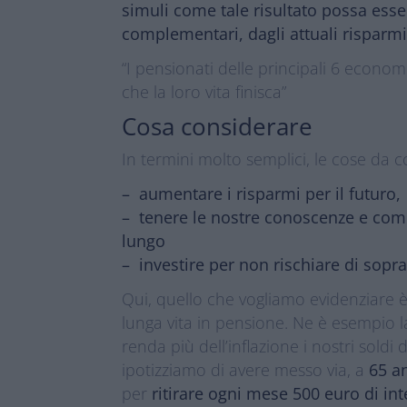
simuli come tale risultato possa esse
complementari, dagli attuali risparmi
“I pensionati delle principali 6 econo
che la loro vita finisca”
Cosa considerare
In termini molto semplici, le cose da 
– ​​aumentare i risparmi per il futuro,
– tenere le nostre conoscenze e comp
lungo
– investire per non rischiare di sopra
Qui, quello che vogliamo evidenziare 
lunga vita in pensione. Ne è esempio
renda più dell’inflazione i nostri soldi
ipotizziamo di avere messo via, a
65 a
per
ritirare ogni mese 500 euro di in