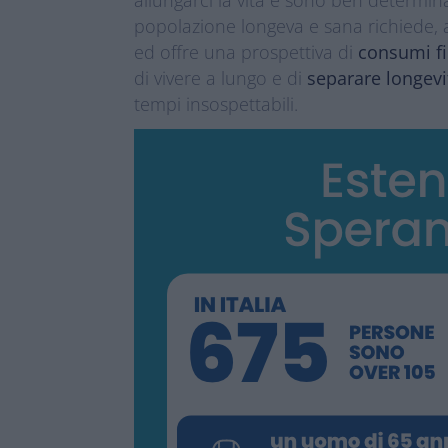
popolazione longeva e sana richiede, a 
ed offre una prospettiva di
consumi fi
di vivere a lungo e di
separare longev
tempi insospettabili.