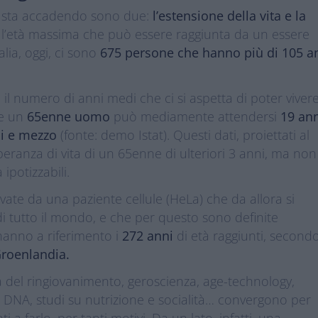
sa sta accadendo sono due:
l’estensione della vita e la
è l’età massima che può essere raggiunta da un essere
alia, oggi, ci sono
675 persone che hanno più di 105 a
 il numero di anni medi che ci si aspetta di poter viver
he un
65enne uomo
può mediamente attendersi
19 an
i e mezzo
(fonte: demo Istat). Questi dati, proiettati al
ranza di vita di un 65enne di ulteriori 3 anni, ma non
ipotizzabili.
ate da una paziente cellule (HeLa) che da allora si
 di tutto il mondo, e che per questo sono definite
 hanno a riferimento i
272 anni
di età raggiunti, second
Groenlandia.
 del ringiovanimento, geroscienza, age-technology,
ul DNA, studi su nutrizione e socialità… convergono per
 a farlo, per tanti motivi. Da un lato, infatti, una