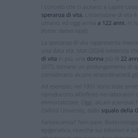
I concetti che ci aiutano a capire co
speranza di vita.
L’estensione di vita 
umano, ed oggi arriva
a 122 anni.
In It
(fonte: demo Istat)
La speranza di vita rappresenta invece
una data età. Istat (2024) evidenzia c
di vita
in più, una
donna
più di
22 ann
2075, stimano un prolungamento di spe
considerano alcune straordinarietà già 
Ad esempio, nel 1951 sono state prelev
riproducono all’infinito nei laboratori
immortalizzate. Oggi, alcuni scienziati
Oxford University, dallo
squalo della 
Fantascienza? Non pare. Biotecnologia
epigenetica, ricerche sui telomeri e s
allungarci la vita e sono ben determinati