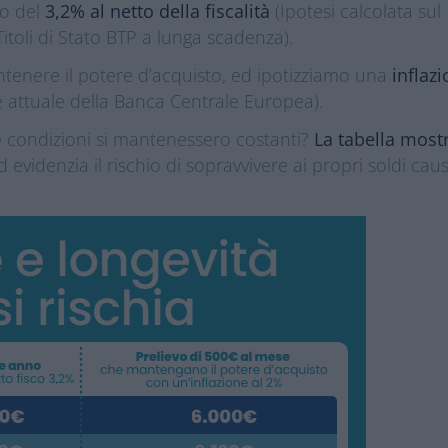
mo del
3,2% al netto della fiscalità
(Ipotesi calcolata sul
itoli di Stato BTP a lunga scadenza).
tenere il potere d’acquisto, ed ipotizziamo una
inflaz
ne attuale della Banca Centrale Europea).
 condizioni si mantenessero costanti?
La tabella most
 evidenzia il rischio di sopravvivere ai propri soldi cau