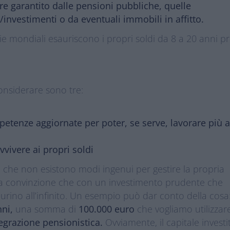
re garantito dalle pensioni pubbliche, quelle
/investimenti o da eventuali immobili in affitto.
mie mondiali esauriscono i propri soldi da 8 a 20 anni p
considerare sono tre:
etenze aggiornate per poter, se serve, lavorare più 
vvivere ai propri soldi
è che non esistono modi ingenui per gestire la propria
 la convinzione che con un investimento prudente che
 durino all’infinito. Un esempio può dar conto della cosa
nni,
una somma di
100.000 euro
che vogliamo utilizzar
tegrazione pensionistica.
Ovviamente, il capitale investi