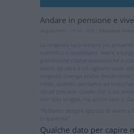
Andare in pensione e vive
da
g.zucchetti
|
29 Set, 2025
|
Educazione Finanzi
La longevità sarà sempre più presente ne
scientifico o quotidiano. Vivere a lung
grandissime risorse economiche e scien
vivere, ed oltre a ciò ognuno vuole sta
longevità divenga anche desiderabile, 
infatti, quando pensiamo ad invecchiar
salute precarie. Quello che si sta pr
non solo longevi, ma anche sani. E’ da
“Abbiamo sempre sperato di vivere a lu
ci spaventa.”
Qualche dato per capire 