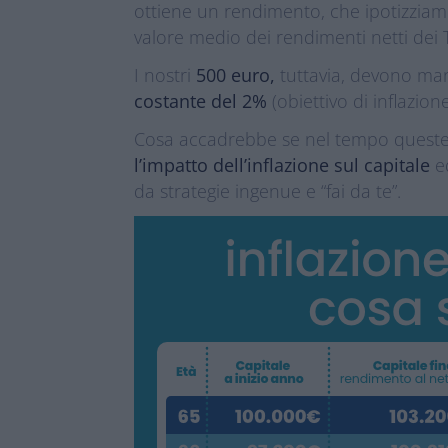
ottiene un rendimento, che ipotizzia
valore medio dei rendimenti netti dei T
I nostri
500 euro,
tuttavia, devono man
costante del 2%
(obiettivo di inflazio
Cosa accadrebbe se nel tempo queste
l’impatto dell’inflazione sul capitale
ed
da strategie ingenue e “fai da te”.