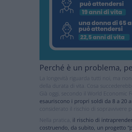
Perché è un problema, p
La longevità riguarda tutti noi, ma n
della durata di vita. Cosa succederebb
Già oggi, secondo il World Economic
esauriscono i propri soldi da 8 a 20 a
considerato il rischio di sopravvivere p
Nella pratica,
il rischio di intraprend
costruendo, da subito, un progetto “p