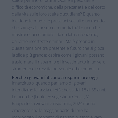
solide per il loro futuro? Qual è il peso delle
difficoltà economiche, della precarietà e del costo
della vita sulle loro scelte quotidiane? E quanto
incidono le mode, le pressioni sociali e un mondo
che spinge al consumo immediato? Le ricerche
mostrano luci e ombre: da un lato entusiasmo,
dall’altro incertezze e timori. Ma è proprio in
questa tensione tra presente e futuro che si gioca
la sfida più grande: capire come i giovani possano
trasformare il risparmio e l’investimento in un vero
strumento di crescita personale ed economica.
Perché i giovani faticano a risparmiare oggi
Innanzitutto, quando parliamo di giovani,
intendiamo la fascia di età che va dai 18 ai 35 anni.
Le ricerche (Fonte: Assogestioni-Censis, V
Rapporto su giovani e risparmio, 2024) fanno
emergere che la maggior parte di loro ha
incorporato il concetto di risparmio, tanto è vero