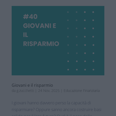
Giovani e il risparmio
da
g.zucchetti
|
24 Nov, 2025
|
Educazione Finanziaria
I giovani hanno davvero perso la capacità di
risparmiare? Oppure sanno ancora costruire basi