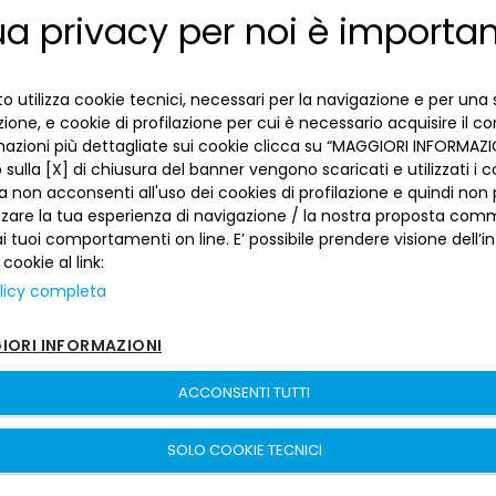
avesse investito nel 1988 ogni anno 100 euro (al
ua privacy per noi è importa
ENGLISH
potere di acquisto di oggi) ogni mese in un fondo
ITALIAN
di investimento che investe in azioni globali
avrebbe oggi all’età di 55 anni un montante pari a
o utilizza cookie tecnici, necessari per la navigazione e per una 
izione, e cookie di profilazione per cui è necessario acquisire il c
120.922€, su un capitale versato di 31.688€ (Dati a
mazioni più dettagliate sui cookie clicca su “MAGGIORI INFORMAZIO
luglio 2025 su indice di mercato Msci world tr su
sulla [X] di chiusura del banner vengono scaricati e utilizzati i c
performance reali).
a non acconsenti all'uso dei cookies di profilazione e quindi no
zzare la tua esperienza di navigazione / la nostra proposta comm
 tuoi comportamenti on line. E’ possibile prendere visione dell’i
 cookie al link:
licy completa
ORI INFORMAZIONI
ACCONSENTI TUTTI
SOLO COOKIE TECNICI