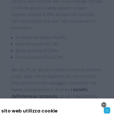
Sempre nelle ricerche del Censis emerge che solo
il 15% dei giovani investe davvero i propri
risparmi, ma ben il 70% dichiara che vorrebbe
farlo nei prossimi due anni. Ma cosa cercano in
particolare?
Sicurezza nel tempo (44,4%)
Diversificazione (35,1%)
Buoni rendimenti (35%)
Eticità e valori ESG (23,7%)
Ben 82,7% dei giovani investitori teme di perdere i
propri soldi. Timore legittimo ma che rischia di
bloccare l’unico vero vantaggio competitivo che
hanno: iniziare presto e sfruttare
i benefici
dell’interesse composto,
sia per l’investimento
che per la previdenza. Facciamo un piccolo
×
esempio storico di cosa significa: un 20enne che
sito web utilizza cookie