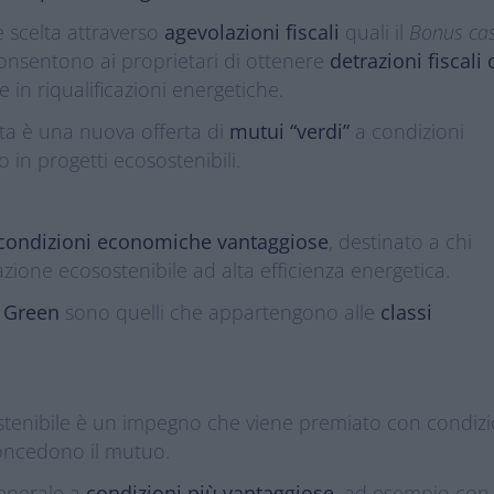
ale scelta attraverso
agevolazioni fiscali
quali il
Bonus ca
consentono ai proprietari di ottenere
detrazioni fiscali 
 in riqualificazioni energetiche.
osta è una nuova offerta di
mutui “verdi”
a condizioni
o in progetti ecosostenibili.
condizioni economiche vantaggiose
, destinato a chi
zione ecosostenibile ad alta efficienza energetica.
 Green
sono quelli che appartengono alle
classi
tenibile è un impegno che viene premiato con condizi
concedono il mutuo.
 generale a
condizioni più vantaggiose
, ad esempio con