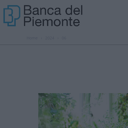
Home
›
2024
›
06