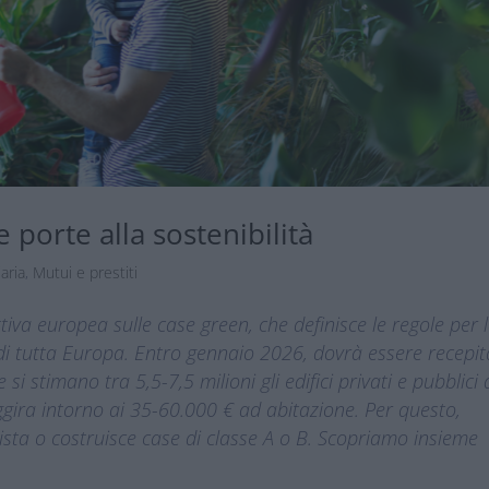
 porte alla sostenibilità
aria
,
Mutui e prestiti
iva europea sulle case green, che definisce le regole per 
 di tutta Europa. Entro gennaio 2026, dovrà essere recepit
i stimano tra 5,5-7,5 milioni gli edifici privati e pubblici
 aggira intorno ai 35-60.000
€
ad abitazione. Per questo,
uista o costruisce case di classe A o B. Scopriamo insieme