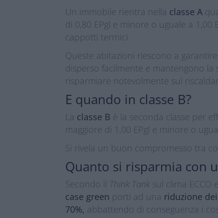
Un immobile rientra nella
classe A
qu
di 0,80 EPgl e minore o uguale a 1,00 EPg
cappotti termici.
Queste abitazioni riescono a garantir
disperso facilmente e mantengono la s
risparmiare notevolmente sul riscald
E quando in classe B?
La
classe B
è la seconda classe per ef
maggiore di 1,00 EPgl e minore o ugual
Si rivela un buon compromesso tra con
Quanto si risparmia con
Secondo il
Think Tank
sul clima ECCO ed
case green
porti ad una
riduzione de
70%,
abbattendo di conseguenza i cos