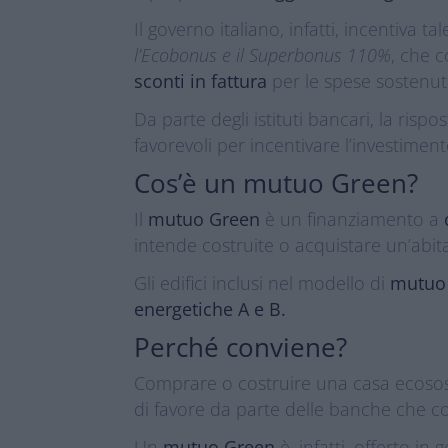
Il governo italiano, infatti, incentiva t
l’Ecobonus e il Superbonus 110%
, che 
sconti in fattura
per le spese sostenute
Da parte degli istituti bancari, la risp
favorevoli per incentivare l’investiment
Cos’è un mutuo Green?
Il
mutuo Green
è un finanziamento a
intende costruite o acquistare un’abita
Gli edifici inclusi nel modello di
mutuo
energetiche A e B.
Perché conviene?
Comprare o costruire una casa ecosos
di favore da parte delle banche che 
Un
mutuo Green
è, infatti, offerto in