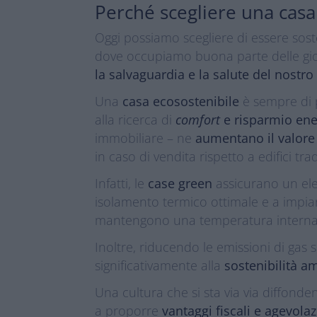
Perché scegliere una casa
Oggi possiamo scegliere di essere soste
dove occupiamo buona parte delle gi
la salvaguardia e la salute del nostro
Una
casa ecosostenibile
è sempre di p
alla ricerca di
comfort
e risparmio ene
immobiliare – ne
aumentano il valore
in caso di vendita rispetto a edifici trad
Infatti, le
case green
assicurano un el
isolamento termico ottimale e a impian
mantengono una temperatura interna 
Inoltre, riducendo le emissioni di gas
significativamente alla
sostenibilità a
Una cultura che si sta via via diffonde
a proporre
vantaggi fiscali e agevolaz