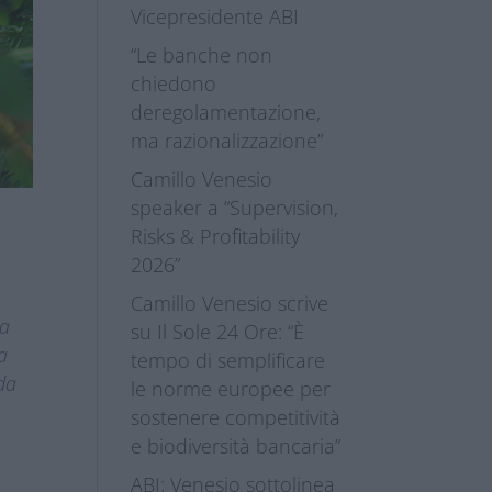
Vicepresidente ABI
“Le banche non
chiedono
deregolamentazione,
ma razionalizzazione”
Camillo Venesio
speaker a “Supervision,
Risks & Profitability
2026”
Camillo Venesio scrive
la
su Il Sole 24 Ore: “È
a
tempo di semplificare
 da
le norme europee per
sostenere competitività
e biodiversità bancaria”
ABI: Venesio sottolinea