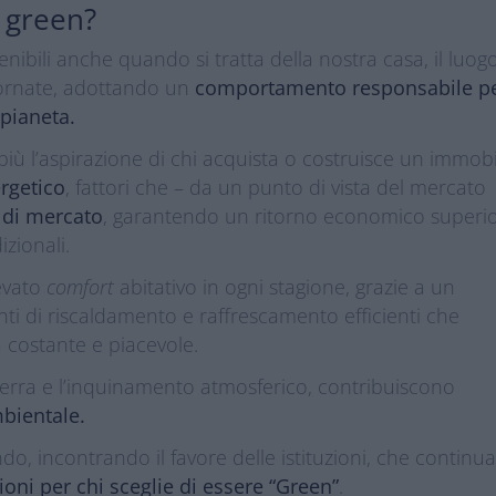
 green?
nibili anche quando si tratta della nostra casa, il luog
ornate, adottando un
comportamento responsabile p
 pianeta.
iù l’aspirazione di chi acquista o costruisce un immobi
rgetico
, fattori che – da un punto di vista del mercato
 di mercato
, garantendo un ritorno economico superi
izionali.
evato
comfort
abitativo in ogni stagione, grazie a un
ti di riscaldamento e raffrescamento efficienti che
costante e piacevole.
 serra e l’inquinamento atmosferico, contribuiscono
mbientale.
ndo, incontrando il favore delle istituzioni, che continu
ioni per chi sceglie di essere “Green”
.