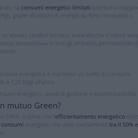
ando ha
consumi energetici limitati
(consumo maggio
l), grazie all’utilizzo di energia da fonti rinnovabili o
e un elevato
comfort
termico, evitando che il calore ven
tessa temperatura in tutti gli ambienti, permettendo d
amento.
ficienza energetica e mantiene un livello di consumo
e a 1,20 Epgl all’anno.
sumi energetici, spese di gestione e ecocompatibilità.
 un mutuo Green?
 ENEA, si stima che l’
efficientamento energetico
dell
i consumi
energetici che varia mediamente
tra il 50% e
ti.