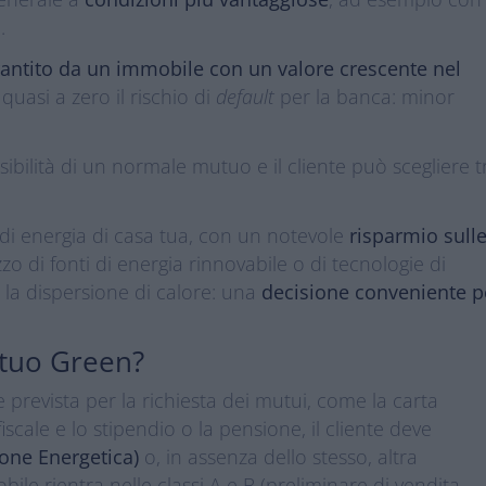
.
antito da un immobile con un valore crescente nel
quasi a zero il rischio di
default
per la banca: minor
essibilità di un normale mutuo e il cliente può scegliere 
 di energia di casa tua, con un notevole
risparmio sull
izzo di fonti di energia rinnovabile o di tecnologie di
 la dispersione di calore: una
decisione conveniente p
utuo Green?
 prevista per la richiesta dei mutui, come la carta
 fiscale e lo stipendio o la pensione, il cliente deve
ione Energetica)
o, in assenza dello stesso, altra
le rientra nelle classi A e B (preliminare di vendita,