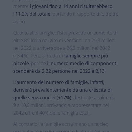
mentre
i giovani fino a 14 anni risulterebbero
l’11,2% del totale
, portando il rapporto di oltre tre
a uno.
Quanto alle famiglie, l’Istat prevede un aumento di
oltre 850mila nel giro di vent’anni: da 25,3 milioni
nel 2022 si arriverebbe a 26,2 milioni nel 2042
(+3,4%). Però, si tratta di
famiglie sempre più
piccole
, perché
il numero medio di componenti
scenderà da 2,32 persone nel 2022 a 2,13
.
L’aumento del numero di famiglie, infatti,
deriverà prevalentemente da una crescita di
quelle senza nuclei (+17%)
, destinate a salire da
9 a 10,6 milioni, arrivando a rappresentare nel
2042 oltre il 40% delle famiglie totali.
Al contrario, le famiglie con almeno un nucleo
presentano una diminuzione di oltre il 4%: dai