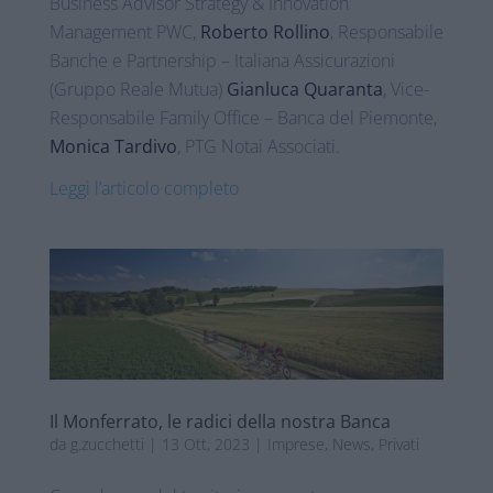
Business Advisor Strategy & Innovation
Management PWC,
Roberto Rollino
, Responsabile
Banche e Partnership – Italiana Assicurazioni
(Gruppo Reale Mutua)
Gianluca Quaranta
, Vice-
Responsabile Family Office – Banca del Piemonte,
Monica Tardivo
, PTG Notai Associati.
Leggi l’articolo completo
Il Monferrato, le radici della nostra Banca
da
g.zucchetti
|
13 Ott, 2023
|
Imprese
,
News
,
Privati