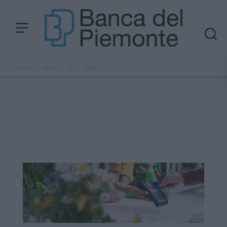
Home
›
2023
›
10
›
Page 2