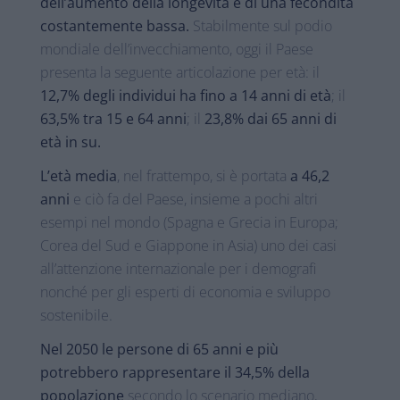
dell’aumento della longevità e di una fecondità
costantemente bassa.
Stabilmente sul podio
mondiale dell’invecchiamento, oggi il Paese
presenta la seguente articolazione per età: il
12,7% degli individui ha fino a 14 anni di età
; il
63,5% tra 15 e 64 anni
; il
23,8% dai 65 anni di
età in su.
L’età media
, nel frattempo, si è portata
a 46,2
anni
e ciò fa del Paese, insieme a pochi altri
esempi nel mondo (Spagna e Grecia in Europa;
Corea del Sud e Giappone in Asia) uno dei casi
all’attenzione internazionale per i demografi
nonché per gli esperti di economia e sviluppo
sostenibile.
Nel 2050 le persone di 65 anni e più
potrebbero rappresentare il 34,5% della
popolazione
secondo lo scenario mediano,