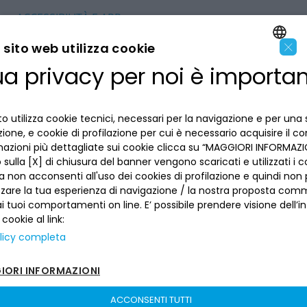
ACCESSIBILITÀ E APP
Privacy
Dove siamo
×
La tua scelta sui cookies
sito web utilizza cookie
Lavora con noi
SEGUICI SUI SOCIAL
Informativa al pubblico
ua privacy per noi è importa
ENGLISH
Reclami
Sepa
Numeri utili
ITALIAN
Sicurezza
Trasferimento dei servizi di pagamento
o utilizza cookie tecnici, necessari per la navigazione e per una 
izione, e cookie di profilazione per cui è necessario acquisire il c
Depositi dormienti
mazioni più dettagliate sui cookie clicca su “MAGGIORI INFORMAZIO
Depositi al portatore
sulla [X] di chiusura del banner vengono scaricati e utilizzati i c
Arbitro per le Controversie Finanziarie
Banca del Piemonte | P. Iva 00821100013 –
Sitemap
–
sito creato da
a non acconsenti all'uso dei cookies di profilazione e quindi no
Fondo Interbancario di Tutela dei Depositi
etinet.It
zzare la tua esperienza di navigazione / la nostra proposta comm
 tuoi comportamenti on line. E’ possibile prendere visione dell’i
Cartolarizzazioni
 cookie al link:
Accordi ABI
licy completa
Whistleblowing
ORI INFORMAZIONI
Disclaimer
Assegni circolari non riscossi
ACCONSENTI TUTTI