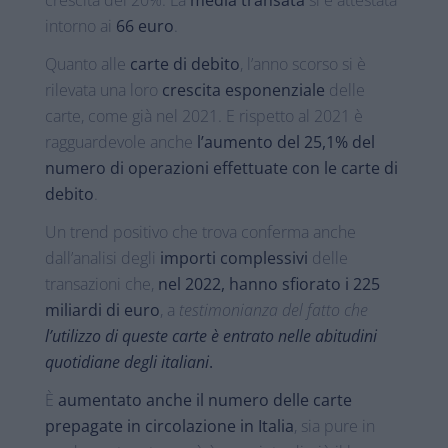
crescita del 20%. La
media transata
si è attestata
intorno ai
66 euro
.
Quanto alle
carte di debito
, l’anno scorso si è
rilevata una loro
crescita esponenziale
delle
carte, come già nel 2021. E rispetto al 2021 è
ragguardevole anche
l’aumento del 25,1% del
numero di operazioni effettuate con le carte di
debito
.
Un trend positivo che trova conferma anche
dall’analisi degli
importi complessivi
delle
transazioni che,
nel 2022, hanno sfiorato i 225
miliardi di euro
, a
testimonianza del fatto che
l’utilizzo di queste carte è entrato nelle abitudini
quotidiane degli italiani
.
È
aumentato anche il numero delle carte
prepagate
in circolazione in Italia
, sia pure in