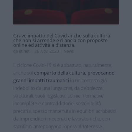
Grave impatto del Covid anche sulla cultura
che non si arrende e rilancia con proposte
online ed attività a distanza.
da
etinet
|
26 Nov, 2020
|
News
Il ciclone Covid-19 si è abbattuto, naturalmente,
anche sul
comparto della cultura, provocando
grandi impatti traumatici
in un contesto già
indebolito da una lunga crisi, da debolezze
strutturali, vuoti legislativi, cornici normative
incomplete e contraddittorie, sostenibilità
precaria, spesso mantenuta in equilibri acrobatici
da imprenditori mecenati e lavoratori che, con
sacrificio, antepongono l’opera all’interesse