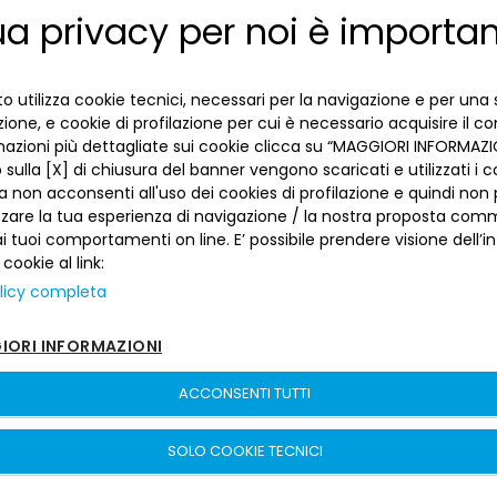
ua privacy per noi è importa
ENGLISH
Febbraio 2024
ITALIAN
Gennaio 2024
o utilizza cookie tecnici, necessari per la navigazione e per una 
Dicembre 2023
izione, e cookie di profilazione per cui è necessario acquisire il c
Novembre 2023
mazioni più dettagliate sui cookie clicca su “MAGGIORI INFORMAZIO
sulla [X] di chiusura del banner vengono scaricati e utilizzati i c
Ottobre 2023
a non acconsenti all'uso dei cookies di profilazione e quindi no
Settembre 2023
zzare la tua esperienza di navigazione / la nostra proposta comm
 tuoi comportamenti on line. E’ possibile prendere visione dell’i
Agosto 2023
 cookie al link:
Luglio 2023
licy completa
Giugno 2023
ORI INFORMAZIONI
Maggio 2023
ACCONSENTI TUTTI
Aprile 2023
Marzo 2023
SOLO COOKIE TECNICI
Febbraio 2023