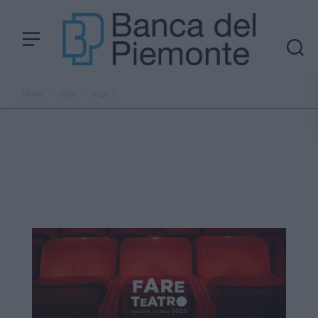
Home
›
2020
›
Page 2