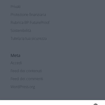
Privati
Protezione finanziaria
Rubrica BP FutureProof
Sostenibilità
Tutela la tua sicurezza
Meta
Accedi
Feed dei contenuti
Feed dei commenti
WordPress.org