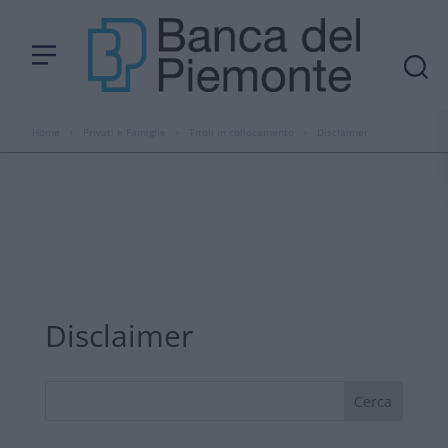
Home
›
Privati e Famiglie
›
Titoli in collocamento
›
Disclaimer
Disclaimer