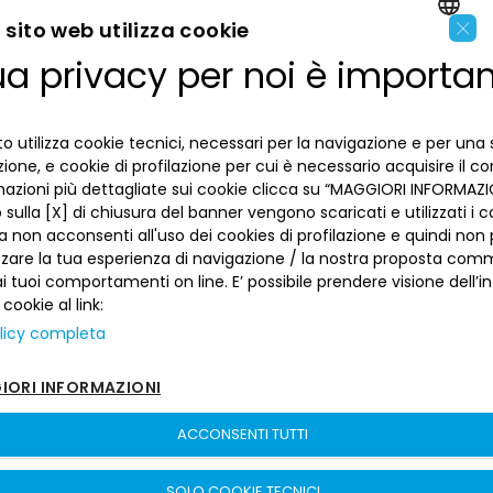
×
sito web utilizza cookie
ua privacy per noi è importa
ENGLISH
LA BANCA
ITALIAN
o utilizza cookie tecnici, necessari per la navigazione e per una 
INFORMAZIONI PER IL CLIENTE
izione, e cookie di profilazione per cui è necessario acquisire il c
mazioni più dettagliate sui cookie clicca su “MAGGIORI INFORMAZIO
ACCESSIBILITÀ E APP
sulla [X] di chiusura del banner vengono scaricati e utilizzati i c
Privacy
a non acconsenti all'uso dei cookies di profilazione e quindi no
Dove siamo
La tua scelta sui cookies
zzare la tua esperienza di navigazione / la nostra proposta comm
Lavora con noi
SEGUICI SUI SOCIAL
Informativa al pubblico
 tuoi comportamenti on line. E’ possibile prendere visione dell’i
Reclami
 cookie al link:
Sepa
Numeri utili
licy completa
Sicurezza
Trasferimento dei servizi di pagamento
ORI INFORMAZIONI
Depositi dormienti
Depositi al portatore
ACCONSENTI TUTTI
Arbitro per le Controversie Finanziarie
Banca del Piemonte | P. Iva 00821100013 –
Sitemap
–
sito creato da
Fondo Interbancario di Tutela dei Depositi
etinet.It
SOLO COOKIE TECNICI