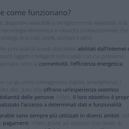
 e come funzionano?
, dispositivi wearable o semplicemente wearable, si fa
di tecnologia elettronica e capacità computazionale ch
ologi, bracciali, anelli, occhiali e altro.
iche principali di questi dispositivi,
abilitati dall’Internet 
pare oggetti intelligenti indossabili con cui possiamo
giornata, sono la
connettività
,
l’efficienza energetica
,
con cui gli utenti interagiscono (tablet, smartphone), i
lto alto, dato che
offrono un’esperienza
seamless
tidianità delle persone
. Infatti,
il loro obiettivo è prop
tizzato l’accesso a determinati dati e funzionalità
.
earable sono sempre più utilizzati in diversi ambiti
, da
 i
pagamenti
. Infatti, grazie ad appositi chip dotati di