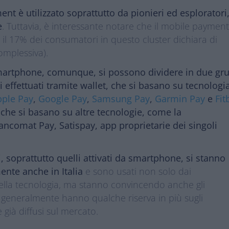
nt è utilizzato soprattutto da pionieri ed esploratori
e
. Tuttavia, è interessante notare che il mobile paymen
 il 17% dei consumatori in questo cluster dichiara di
complessiva).
martphone, comunque, si possono dividere in due gr
effettuati tramite wallet, che si basano su tecnologi
pple Pay
,
Google Pay
,
Samsung Pay
,
Garmin Pay
e
Fit
t che si basano su altre tecnologie, come la
ancomat Pay, Satispay, app proprietarie dei singoli
, soprattutto quelli attivati da smartphone, si stanno
nte anche in Italia
e sono usati non solo dai
della tecnologia, ma stanno convincendo anche gli
e generalmente hanno qualche riserva in più sugli
 già diffusi sul mercato.