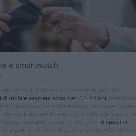
ne e smartwatch
ati
 che usano il cellulare o lo smartwatch per i loro
i di mobile payment sono stati 6,4 milioni
, mentre er
ha calcolato l’autorevole Osservatorio Innovative Payme
azione con Ipsos, sottolineando che, oltre allo smartpho
ivi stanno emergendo prepotentemente i
dispositivi
 che si stanno diffondendo sempre di più anche nel nos