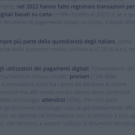
yments,
nel 2022 hanno fatto registrare transazioni per
itali basati su carta
(+18% rispetto al 2021). E se a qu
n strumenti di pagamento basati su conto, il totale sfior
mpre più parte della quotidianità degli italiani
, come
ita dello scontrino medio, arrivato a 47,20 di euro, tra
 utilizzatori dei pagamenti digitali
, l’Osservatorio del
onsumatori in cinque cluster:
pionieri
(13% della
 e innovativi e sono tra i primi ad adottare le nuove
nnovativi ma allo stesso tempo attenti verso potenziali
o della tecnologia;
attendisti
(26%), che non sono
 gli strumenti tecnologici solo se già mediamente diffu
no né ottimisti né innovativi e non si sentono a loro a
), che tendono a evitare l’utilizzo di strumenti tecnolog