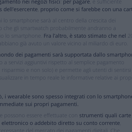
pagamento nei negozi fisici
:
per pagare
, è sufficiente
s dell’esercente
,
proprio come si farebbe con una car
i lo smartphone sarà al centro della crescita dei
ero che gli smartwatch probabilmente andranno a
prio lo smartphone.
Fra l’altro, è stato stimato che nel
2
abbiano già avuto un valore vicino al miliardo di euro.
 mondo dei pagamenti sarà supportata dallo smartph
so a servizi aggiuntivi rispetto al semplice pagamento
i risparmio e non solo) e permette agli utenti di sentirsi
visualizzare in tempo reale le informative relative ai prop
iò, i wearable sono spesso integrati con lo smartphon
immediate sui propri pagamenti.
he possono essere effettuate con
strumenti quali carte
 elettronico o addebito diretto su conto corrente
,
eressante del mercato dei pagamenti digitali. Che,