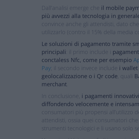
Dall’analisi emerge che
il mobile payme
più avvezzi alla tecnologia in general
convince anche gli attendisti, dato che
utilizzarlo (contro il 15% della media 
Le soluzioni di pagamento tramite s
principali
: il primo include i
pagamenti 
conctaless Nfc, come per esempio
A
Pay
; il secondo invece include
i walle
geolocalizzazione o i Qr code
, quali
B
merchant
.
In conclusione,
i pagamenti innovativi
diffondendo velocemente e intensame
consumatori più propensi all’utilizzo 
attendisti, ossia quei consumatori ch
strumenti tecnologici e li usano solo se