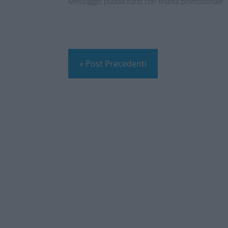
Messaggio pubblicitario con finalità promozionale
« Post Precedenti