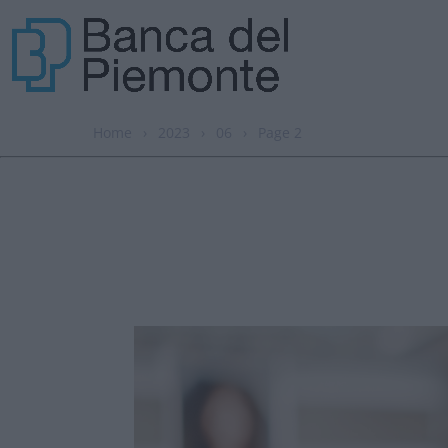
Home
›
2023
›
06
›
Page 2