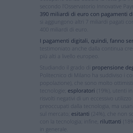
secondo l’Osservatorio Innovative Pa
390 miliardi di euro con pagamenti dig
si aggiungono altri 7 miliardi pagati co
400 miliardi di euro.
I pagamenti digitali, quindi, fanno se
testimoniato anche dalla continua cresc
più alti a livello europeo.
Studiando il grado di
propensione degli
Politecnico di Milano ha suddiviso i c
popolazione), che sono molto ottimisti
tecnologie;
esploratori
(19%), utenti i
risvolti negativi di un eccessivo utilizz
preoccupati dalla tecnologia, ma usano
sul mercato;
esitanti
(24%), che non so
con la tecnologia; infine,
riluttanti
(18%
in generale.