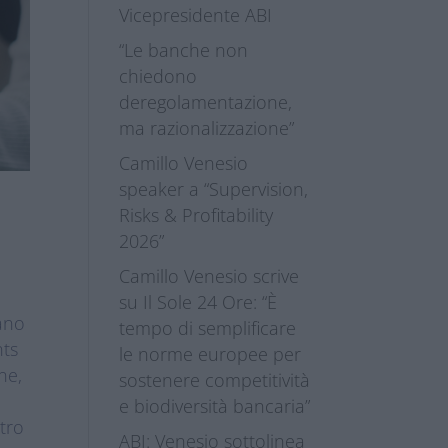
Vicepresidente ABI
“Le banche non
chiedono
deregolamentazione,
ma razionalizzazione”
Camillo Venesio
speaker a “Supervision,
Risks & Profitability
2026”
Camillo Venesio scrive
su Il Sole 24 Ore: “È
ano
tempo di semplificare
nts
le norme europee per
ne,
sostenere competitività
e biodiversità bancaria”
tro
ABI: Venesio sottolinea