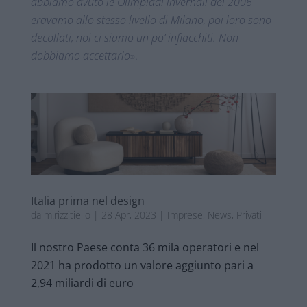
abbiamo avuto le Olimpiadi invernali del 2006
eravamo allo stesso livello di Milano, poi loro sono
decollati, noi ci siamo un po’ infiacchiti. Non
dobbiamo accettarlo
».
Italia prima nel design
da
m.rizzitiello
|
28 Apr, 2023
|
Imprese
,
News
,
Privati
Il nostro Paese
conta 36 mila operatori
e
nel
2021
ha prodotto un
valore aggiunto pari a
2,94 miliardi di euro