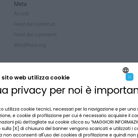
Meta
Accedi
Feed dei contenuti
Feed dei commenti
WordPress.org
×
sito web utilizza cookie
ua privacy per noi è importa
ENGLISH
LA BANCA
ITALIAN
o utilizza cookie tecnici, necessari per la navigazione e per una 
INFORMAZIONI PER IL CLIENTE
izione, e cookie di profilazione per cui è necessario acquisire il c
mazioni più dettagliate sui cookie clicca su “MAGGIORI INFORMAZIO
ACCESSIBILITÀ E APP
sulla [X] di chiusura del banner vengono scaricati e utilizzati i c
Privacy
a non acconsenti all'uso dei cookies di profilazione e quindi no
Dove siamo