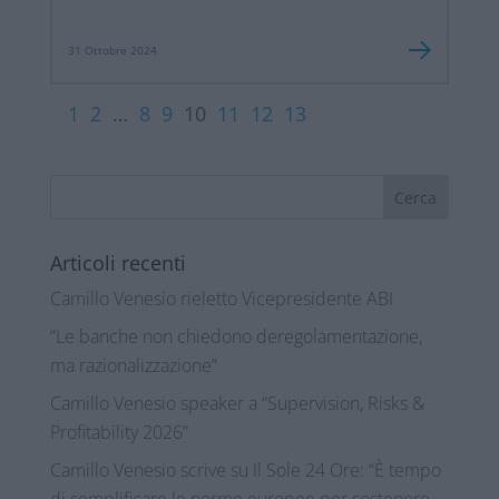
31 Ottobre 2024
1
2
…
8
9
10
11
12
13
Articoli recenti
Camillo Venesio rieletto Vicepresidente ABI
“Le banche non chiedono deregolamentazione,
ma razionalizzazione”
Camillo Venesio speaker a “Supervision, Risks &
Profitability 2026”
Camillo Venesio scrive su Il Sole 24 Ore: “È tempo
di semplificare le norme europee per sostenere