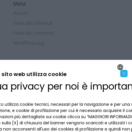
Meta
Accedi
Feed dei contenuti
Feed dei commenti
WordPress.org
×
sito web utilizza cookie
ua privacy per noi è importa
ENGLISH
LA BANCA
ITALIAN
o utilizza cookie tecnici, necessari per la navigazione e per una 
INFORMAZIONI PER IL CLIENTE
izione, e cookie di profilazione per cui è necessario acquisire il c
mazioni più dettagliate sui cookie clicca su “MAGGIORI INFORMAZIO
ACCESSIBILITÀ E APP
sulla [X] di chiusura del banner vengono scaricati e utilizzati i c
Privacy
a non acconsenti all'uso dei cookies di profilazione e quindi no
Dove siamo