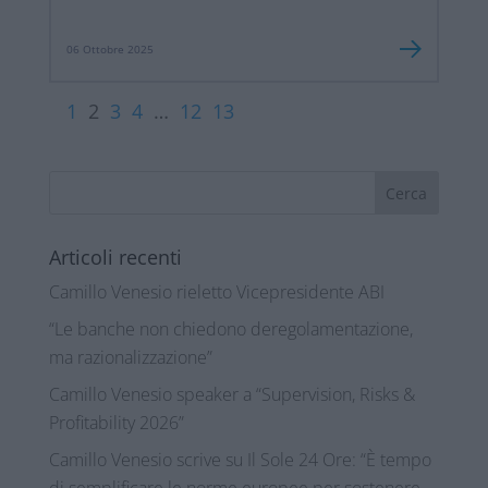
06 Ottobre 2025
1
2
3
4
…
12
13
Articoli recenti
Camillo Venesio rieletto Vicepresidente ABI
“Le banche non chiedono deregolamentazione,
ma razionalizzazione”
Camillo Venesio speaker a “Supervision, Risks &
Profitability 2026”
Camillo Venesio scrive su Il Sole 24 Ore: “È tempo
di semplificare le norme europee per sostenere