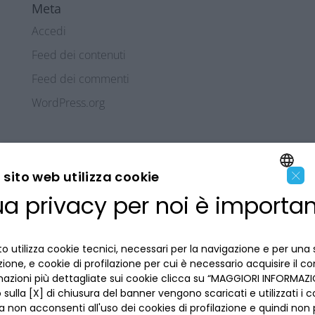
Meta
Accedi
Feed dei contenuti
Feed dei commenti
WordPress.org
×
sito web utilizza cookie
ua privacy per noi è importa
ENGLISH
LA BANCA
ITALIAN
o utilizza cookie tecnici, necessari per la navigazione e per una 
INFORMAZIONI PER IL CLIENTE
izione, e cookie di profilazione per cui è necessario acquisire il c
mazioni più dettagliate sui cookie clicca su “MAGGIORI INFORMAZIO
ACCESSIBILITÀ E APP
sulla [X] di chiusura del banner vengono scaricati e utilizzati i c
Privacy
a non acconsenti all'uso dei cookies di profilazione e quindi no
Dove siamo