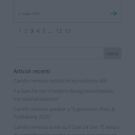
21 Luglio 2025
1
2
3
4
5
…
12
13
Articoli recenti
Camillo Venesio rieletto Vicepresidente ABI
“Le banche non chiedono deregolamentazione,
ma razionalizzazione”
Camillo Venesio speaker a “Supervision, Risks &
Profitability 2026”
Camillo Venesio scrive su Il Sole 24 Ore: “È tempo
di semplificare le norme europee per sostenere