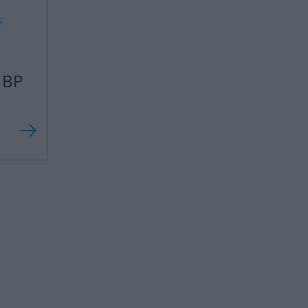
F
i BP