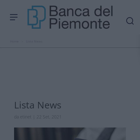
Home
›
Lista News
Lista News
da
etinet
|
22 Set, 2021