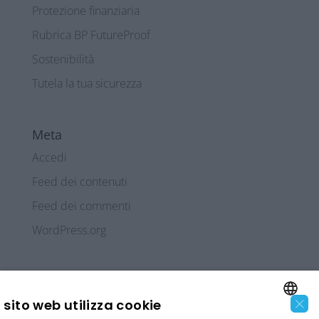
Protezione finanziaria
Rubrica BP FutureProof
Sostenibilità
Tutela la tua sicurezza
Meta
Accedi
Feed dei contenuti
Feed dei commenti
WordPress.org
×
sito web utilizza cookie